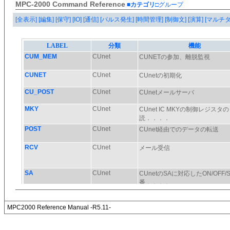
MPC-2000 Command Reference
■カテゴリ
□グループ
[全表示]
[編集]
[保守]
[IO]
[通信]
[パルス発生]
[時間管理]
[制御文]
[演算]
[マルチ
MPC2000 Reference Manual -R5.11-