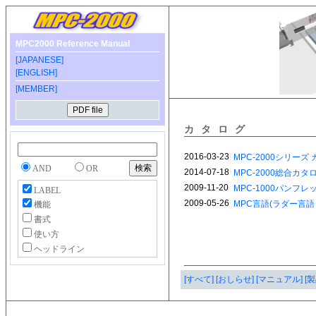
MPC2000 Reference Manual
[JAPANESE]
[ENGLISH]
[MEMBER]
カタログ
AND
OR
LABEL
機能
書式
使い方
ヘッドライン
[すべて]
[おしらせ]
[マニュアル]
[