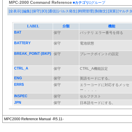
MPC-2000 Command Reference
■カテゴリ
□グループ
[全表示]
[編集]
[保守]
[IO]
[通信]
[パルス発生]
[時間管理]
[制御文]
[演算]
[マルチ
MPC2000 Reference Manual -R5.11-