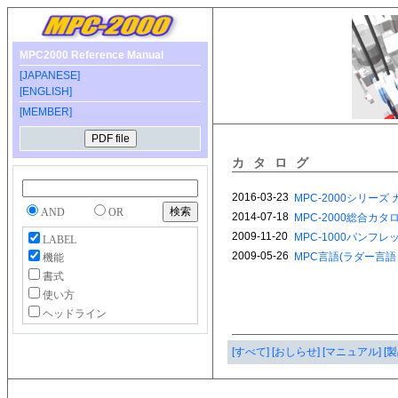
MPC2000 Reference Manual
[JAPANESE]
[ENGLISH]
[MEMBER]
カタログ
AND
OR
LABEL
機能
書式
使い方
ヘッドライン
[すべて]
[おしらせ]
[マニュアル]
[