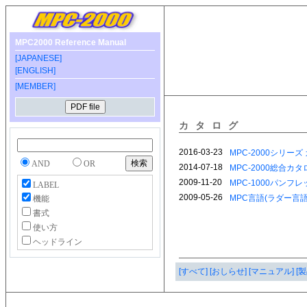
MPC2000 Reference Manual
[JAPANESE]
[ENGLISH]
[MEMBER]
カタログ
AND
OR
LABEL
機能
書式
使い方
ヘッドライン
[すべて]
[おしらせ]
[マニュアル]
[