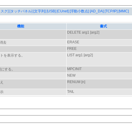
タスク]
[タッチパネル]
[文字列]
[USB]
[CUnet]
[浮動小数点]
[AD_DA]
[TCP/IP]
[MMC]