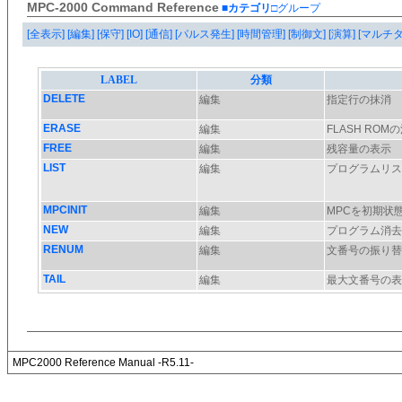
MPC-2000 Command Reference
■カテゴリ
□グループ
[全表示]
[編集]
[保守]
[IO]
[通信]
[パルス発生]
[時間管理]
[制御文]
[演算]
[マルチ
MPC2000 Reference Manual -R5.11-