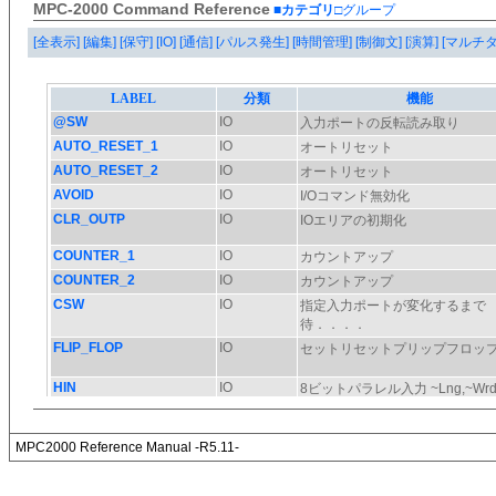
MPC-2000 Command Reference
■カテゴリ
□グループ
[全表示]
[編集]
[保守]
[IO]
[通信]
[パルス発生]
[時間管理]
[制御文]
[演算]
[マルチ
MPC2000 Reference Manual -R5.11-