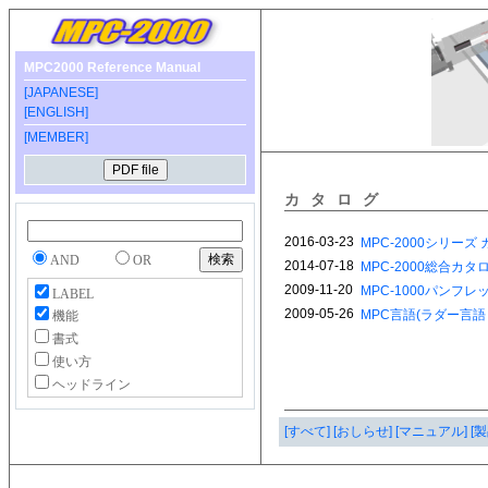
MPC2000 Reference Manual
[JAPANESE]
[ENGLISH]
[MEMBER]
カタログ
AND
OR
LABEL
機能
書式
使い方
ヘッドライン
[すべて]
[おしらせ]
[マニュアル]
[