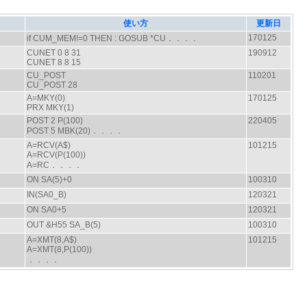
使い方
更新日
170125
if CUM_MEM!=0 THEN : GOSUB *CU．．．．
CUNET 0 8 31
190912
CUNET 8 8 15
CU_POST
110201
CU_POST 28
A=MKY(0)
170125
PRX MKY(1)
POST 2 P(100)
220405
POST 5 MBK(20)．．．．
A=RCV(A$)
101215
A=RCV(P(100))
A=RC．．．．
ON SA(5)+0
100310
IN(SA0_B)
120321
ON SA0+5
120321
OUT &H55 SA_B(5)
100310
A=XMT(8,A$)
101215
A=XMT(8,P(100))
．．．．