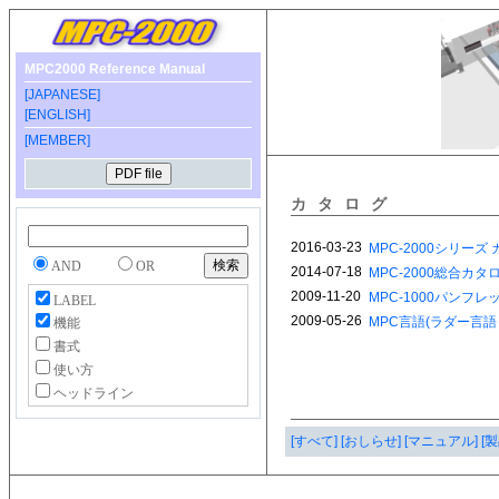
MPC2000 Reference Manual
[JAPANESE]
[ENGLISH]
[MEMBER]
カタログ
AND
OR
LABEL
機能
書式
使い方
ヘッドライン
[すべて]
[おしらせ]
[マニュアル]
[