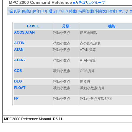
MPC-2000 Command Reference
■カテゴリ
□グループ
[全表示]
[編集]
[保守]
[IO]
[通信]
[パルス発生]
[時間管理]
[制御文]
[演算]
[マルチ
MPC2000 Reference Manual -R5.11-