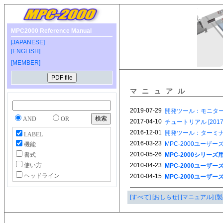
MPC2000 Reference Manual
[JAPANESE]
[ENGLISH]
[MEMBER]
マニュアル
AND
OR
LABEL
機能
書式
使い方
ヘッドライン
[すべて]
[おしらせ]
[マニュアル]
[