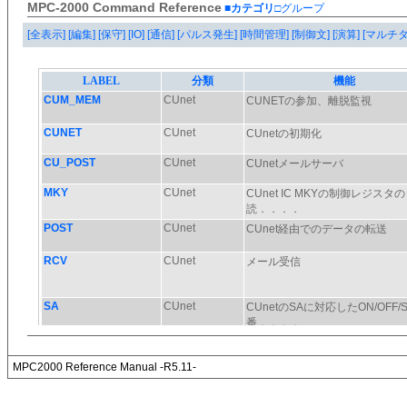
MPC-2000 Command Reference
■カテゴリ
□グループ
[全表示]
[編集]
[保守]
[IO]
[通信]
[パルス発生]
[時間管理]
[制御文]
[演算]
[マルチ
MPC2000 Reference Manual -R5.11-