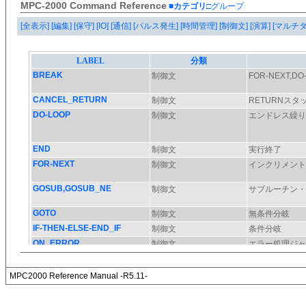
MPC-2000 Command Reference
■カテゴリ
□グループ
[全表示]
[編集]
[保守]
[IO]
[通信]
[パルス発生]
[時間管理]
[制御文]
[演算]
[マルチ
MPC2000 Reference Manual -R5.11-