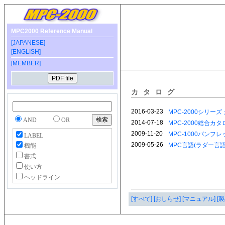
MPC2000 Reference Manual
[JAPANESE]
[ENGLISH]
[MEMBER]
カタログ
AND
OR
LABEL
機能
書式
使い方
ヘッドライン
[すべて]
[おしらせ]
[マニュアル]
[