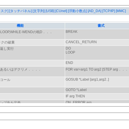
タスク]
[タッチパネル]
[文字列]
[USB]
[CUnet]
[浮動小数点]
[AD_DA]
[TCP/IP]
[MMC]