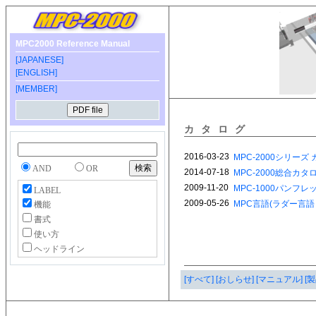
MPC2000 Reference Manual
[JAPANESE]
[ENGLISH]
[MEMBER]
カタログ
AND
OR
LABEL
機能
書式
使い方
ヘッドライン
[すべて]
[おしらせ]
[マニュアル]
[