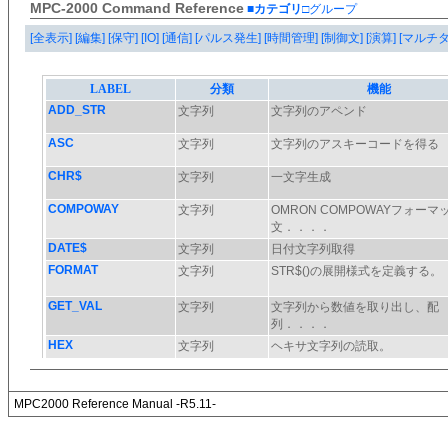
MPC-2000 Command Reference
■カテゴリ
□グループ
[全表示]
[編集]
[保守]
[IO]
[通信]
[パルス発生]
[時間管理]
[制御文]
[演算]
[マルチ
MPC2000 Reference Manual -R5.11-