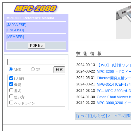
MPC2000 Reference Manual
[JAPANESE]
[ENGLISH]
[MEMBER]
技術情報
AND
OR
LABEL
機能
書式
使い方
ヘッドライン
[すべて]
[おしらせ]
[マニュアル]
[