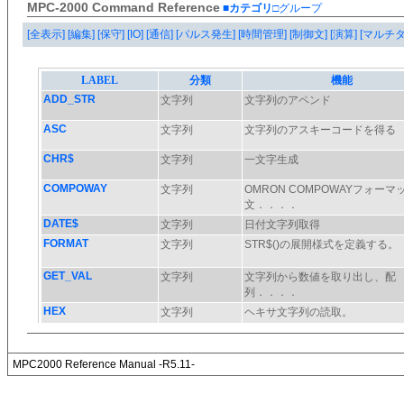
MPC-2000 Command Reference
■カテゴリ
□グループ
[全表示]
[編集]
[保守]
[IO]
[通信]
[パルス発生]
[時間管理]
[制御文]
[演算]
[マルチ
MPC2000 Reference Manual -R5.11-