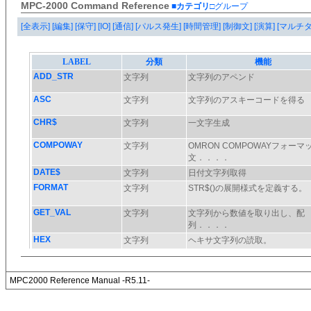
MPC-2000 Command Reference
■カテゴリ
□グループ
[全表示]
[編集]
[保守]
[IO]
[通信]
[パルス発生]
[時間管理]
[制御文]
[演算]
[マルチ
MPC2000 Reference Manual -R5.11-