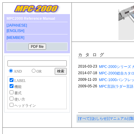
MPC2000 Reference Manual
[JAPANESE]
[ENGLISH]
[MEMBER]
カタログ
AND
OR
LABEL
機能
書式
使い方
ヘッドライン
[すべて]
[おしらせ]
[マニュアル]
[