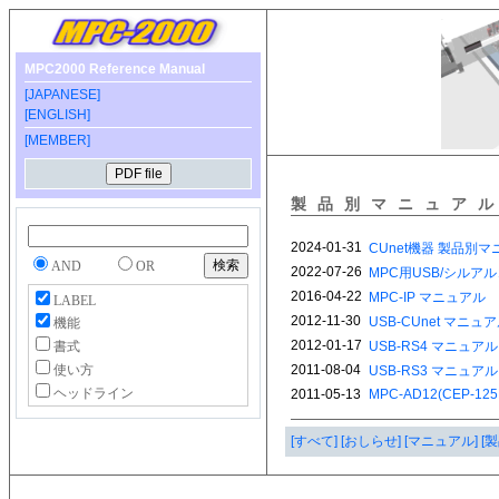
MPC2000 Reference Manual
[JAPANESE]
[ENGLISH]
[MEMBER]
製品別マニュア
AND
OR
LABEL
機能
書式
使い方
ヘッドライン
[すべて]
[おしらせ]
[マニュアル]
[