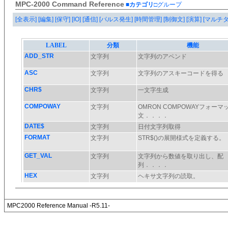
MPC-2000 Command Reference
■カテゴリ
□グループ
[全表示]
[編集]
[保守]
[IO]
[通信]
[パルス発生]
[時間管理]
[制御文]
[演算]
[マルチ
MPC2000 Reference Manual -R5.11-