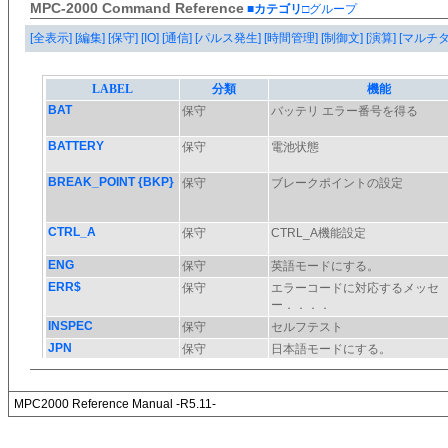
MPC-2000 Command Reference
■カテゴリ
□グループ
[全表示]
[編集]
[保守]
[IO]
[通信]
[パルス発生]
[時間管理]
[制御文]
[演算]
[マルチ
MPC2000 Reference Manual -R5.11-