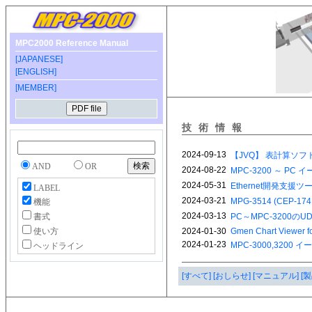
MPC2000 Reference Manual
[JAPANESE]
[ENGLISH]
[MEMBER]
技術情報
AND
OR
LABEL
機能
書式
使い方
ヘッドライン
[すべて]
[おしらせ]
[マニュアル]
[