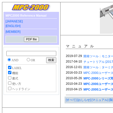
MPC2000 Reference Manual
[JAPANESE]
[ENGLISH]
[MEMBER]
マニュアル
AND
OR
LABEL
機能
書式
使い方
ヘッドライン
[すべて]
[おしらせ]
[マニュアル]
[