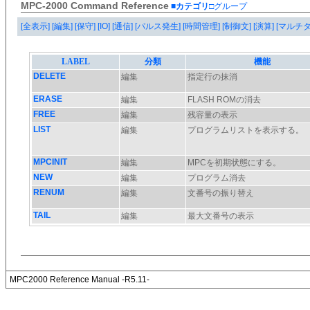
MPC-2000 Command Reference
■カテゴリ
□グループ
[全表示]
[編集]
[保守]
[IO]
[通信]
[パルス発生]
[時間管理]
[制御文]
[演算]
[マルチ
MPC2000 Reference Manual -R5.11-