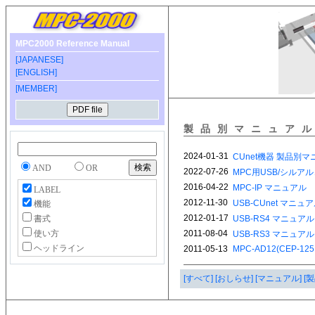
MPC2000 Reference Manual
[JAPANESE]
[ENGLISH]
[MEMBER]
製品別マニュア
AND
OR
LABEL
機能
書式
使い方
ヘッドライン
[すべて]
[おしらせ]
[マニュアル]
[