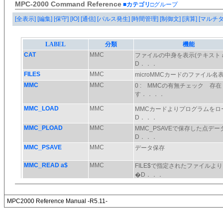
MPC-2000 Command Reference
■カテゴリ
□グループ
[全表示]
[編集]
[保守]
[IO]
[通信]
[パルス発生]
[時間管理]
[制御文]
[演算]
[マルチ
MPC2000 Reference Manual -R5.11-