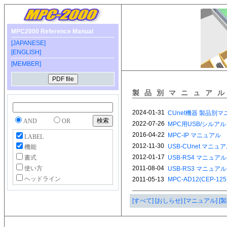
MPC2000 Reference Manual
[JAPANESE]
[ENGLISH]
[MEMBER]
製品別マニュア
AND
OR
LABEL
機能
書式
使い方
ヘッドライン
[すべて]
[おしらせ]
[マニュアル]
[