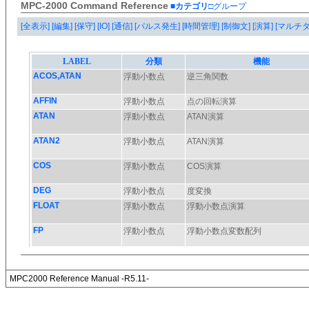
MPC-2000 Command Reference
■カテゴリ
□グループ
[全表示]
[編集]
[保守]
[IO]
[通信]
[パルス発生]
[時間管理]
[制御文]
[演算]
[マルチ
MPC2000 Reference Manual -R5.11-