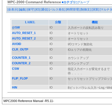
MPC-2000 Command Reference
■カテゴリ
□グループ
[全表示]
[編集]
[保守]
[IO]
[通信]
[パルス発生]
[時間管理]
[制御文]
[演算]
[マルチ
MPC2000 Reference Manual -R5.11-