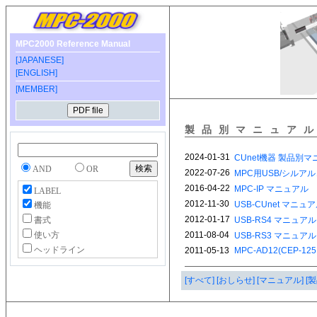
MPC2000 Reference Manual
[JAPANESE]
[ENGLISH]
[MEMBER]
製品別マニュア
AND
OR
LABEL
機能
書式
使い方
ヘッドライン
[すべて]
[おしらせ]
[マニュアル]
[