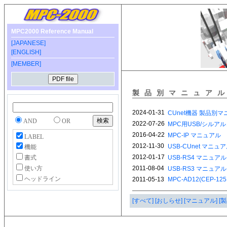
MPC2000 Reference Manual
[JAPANESE]
[ENGLISH]
[MEMBER]
製品別マニュア
AND
OR
LABEL
機能
書式
使い方
ヘッドライン
[すべて]
[おしらせ]
[マニュアル]
[