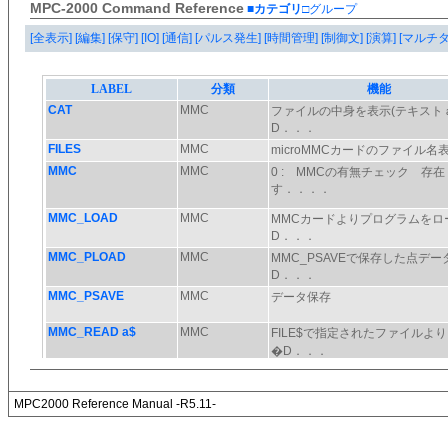
MPC-2000 Command Reference
■カテゴリ
□グループ
[全表示]
[編集]
[保守]
[IO]
[通信]
[パルス発生]
[時間管理]
[制御文]
[演算]
[マルチ
MPC2000 Reference Manual -R5.11-