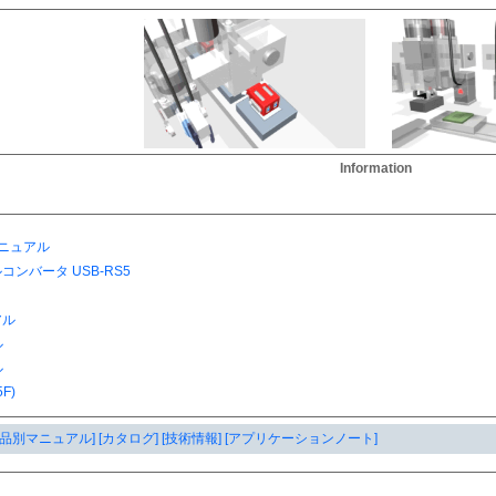
Information
ル
製品別マニュアル]
[カタログ]
[技術情報]
[アプリケーションノート]