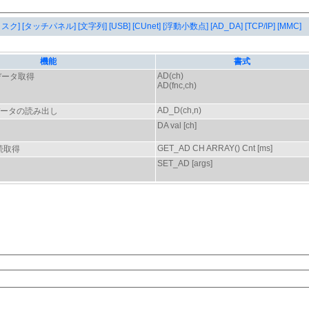
タスク]
[タッチパネル]
[文字列]
[USB]
[CUnet]
[浮動小数点]
[AD_DA]
[TCP/IP]
[MMC]