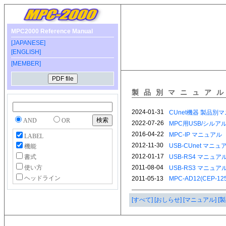
MPC2000 Reference Manual
[JAPANESE]
[ENGLISH]
[MEMBER]
製品別マニュア
AND
OR
LABEL
機能
書式
使い方
ヘッドライン
[すべて]
[おしらせ]
[マニュアル]
[