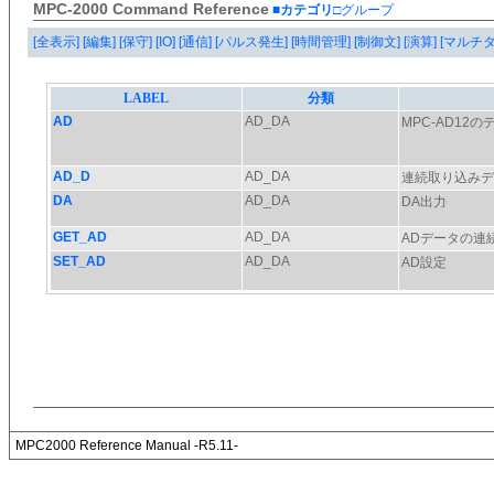
MPC-2000 Command Reference
■カテゴリ
□グループ
[全表示]
[編集]
[保守]
[IO]
[通信]
[パルス発生]
[時間管理]
[制御文]
[演算]
[マルチ
MPC2000 Reference Manual -R5.11-