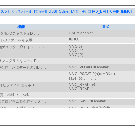
タスク]
[タッチパネル]
[文字列]
[USB]
[CUnet]
[浮動小数点]
[AD_DA]
[TCP/IP]
[MMC]