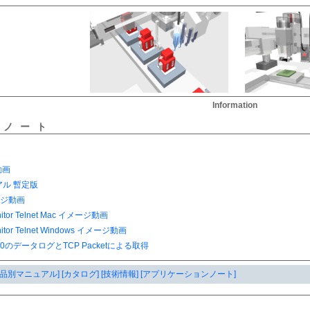
Information
ンノート
製品別マニュアル]
[カタログ]
[技術情報]
[アプリケーションノート]