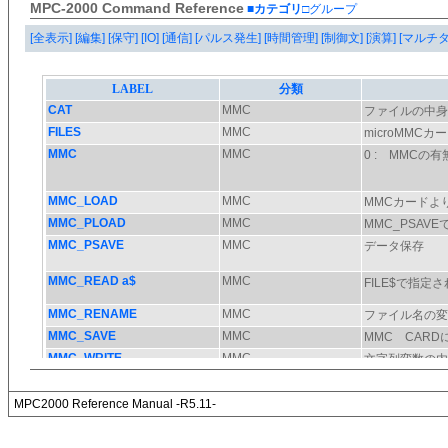
MPC-2000 Command Reference
■カテゴリ
□グループ
[全表示]
[編集]
[保守]
[IO]
[通信]
[パルス発生]
[時間管理]
[制御文]
[演算]
[マルチ
MPC2000 Reference Manual -R5.11-