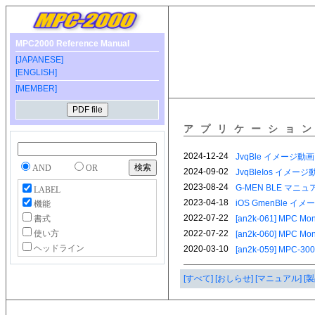
MPC2000 Reference Manual
[JAPANESE]
[ENGLISH]
[MEMBER]
アプリケーショ
AND
OR
LABEL
機能
書式
使い方
ヘッドライン
[すべて]
[おしらせ]
[マニュアル]
[