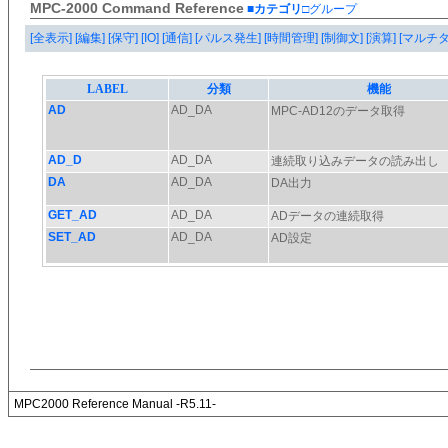
MPC-2000 Command Reference
■カテゴリ
□グループ
[全表示]
[編集]
[保守]
[IO]
[通信]
[パルス発生]
[時間管理]
[制御文]
[演算]
[マルチ
MPC2000 Reference Manual -R5.11-