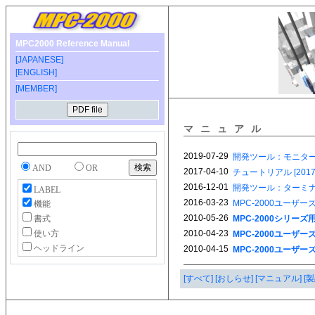
MPC2000 Reference Manual
[JAPANESE]
[ENGLISH]
[MEMBER]
マニュアル
AND
OR
LABEL
機能
書式
使い方
ヘッドライン
[すべて]
[おしらせ]
[マニュアル]
[