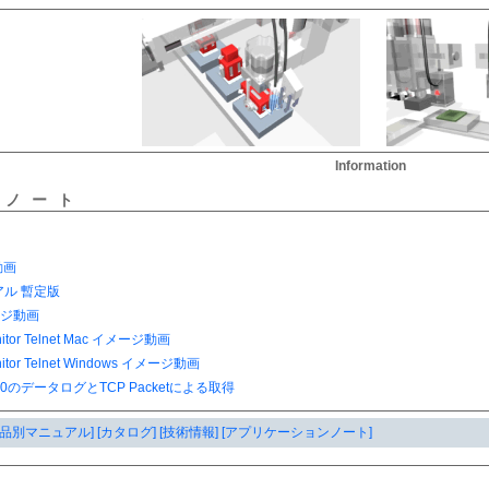
Information
ンノート
製品別マニュアル]
[カタログ]
[技術情報]
[アプリケーションノート]