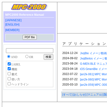
MPC2000 Reference Manual
[JAPANESE]
[ENGLISH]
[MEMBER]
アプリケーショ
AND
OR
LABEL
機能
書式
使い方
ヘッドライン
[すべて]
[おしらせ]
[マニュアル]
[