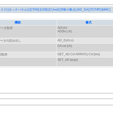
タスク]
[タッチパネル]
[文字列]
[USB]
[CUnet]
[浮動小数点]
[AD_DA]
[TCP/IP]
[MMC]