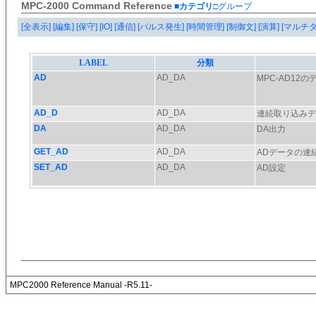
MPC-2000 Command Reference
■カテゴリ
□グループ
[全表示]
[編集]
[保守]
[IO]
[通信]
[パルス発生]
[時間管理]
[制御文]
[演算]
[マルチ
MPC2000 Reference Manual -R5.11-