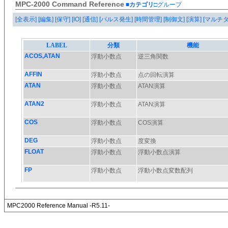
MPC-2000 Command Reference
■カテゴリ
□グループ
[全表示]
[編集]
[保守]
[IO]
[通信]
[パルス発生]
[時間管理]
[制御文]
[演算]
[マルチ
MPC2000 Reference Manual -R5.11-