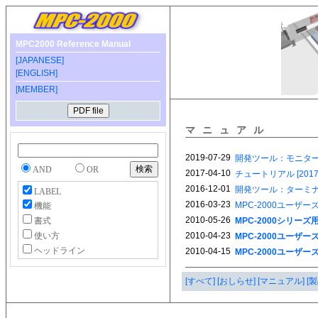
MPC2000 Reference Manual
[JAPANESE]
[ENGLISH]
[MEMBER]
マニュアル
AND
OR
LABEL
機能
書式
使い方
ヘッドライン
[すべて]
[おしらせ]
[マニュアル]
[