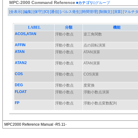
MPC-2000 Command Reference
■カテゴリ
□グループ
[全表示]
[編集]
[保守]
[IO]
[通信]
[パルス発生]
[時間管理]
[制御文]
[演算]
[マルチ
MPC2000 Reference Manual -R5.11-