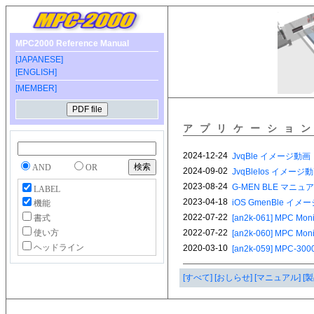
MPC2000 Reference Manual
[JAPANESE]
[ENGLISH]
[MEMBER]
アプリケーショ
AND
OR
LABEL
機能
書式
使い方
ヘッドライン
[すべて]
[おしらせ]
[マニュアル]
[