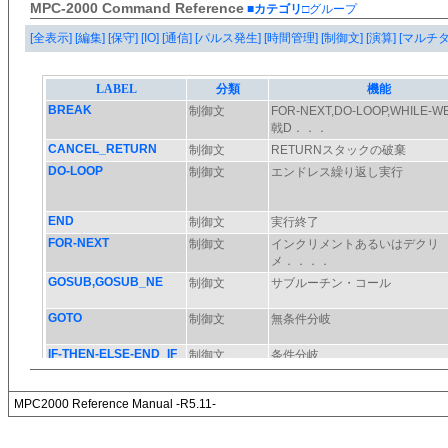
MPC-2000 Command Reference
■カテゴリ
□グループ
[全表示]
[編集]
[保守]
[IO]
[通信]
[パルス発生]
[時間管理]
[制御文]
[演算]
[マルチ
MPC2000 Reference Manual -R5.11-