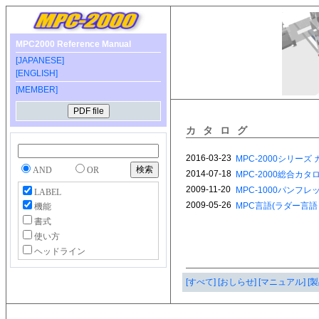
MPC2000 Reference Manual
[JAPANESE]
[ENGLISH]
[MEMBER]
カタログ
AND
OR
LABEL
機能
書式
使い方
ヘッドライン
[すべて]
[おしらせ]
[マニュアル]
[