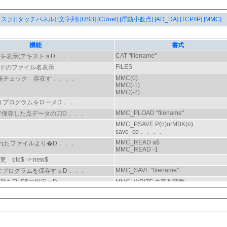
タスク]
[タッチパネル]
[文字列]
[USB]
[CUnet]
[浮動小数点]
[AD_DA]
[TCP/IP]
[MMC]