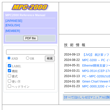
MPC2000 Reference Manual
[JAPANESE]
[ENGLISH]
[MEMBER]
技術情報
AND
OR
LABEL
機能
書式
使い方
ヘッドライン
[すべて]
[おしらせ]
[マニュアル]
[