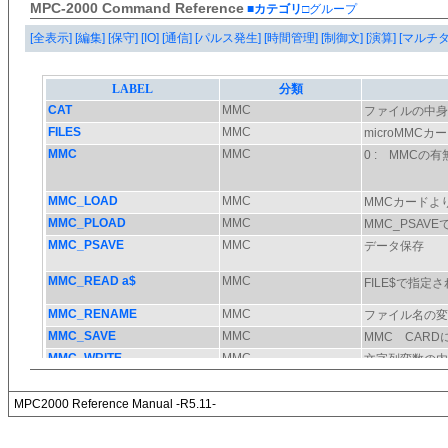
MPC-2000 Command Reference
■カテゴリ
□グループ
[全表示]
[編集]
[保守]
[IO]
[通信]
[パルス発生]
[時間管理]
[制御文]
[演算]
[マルチ
MPC2000 Reference Manual -R5.11-