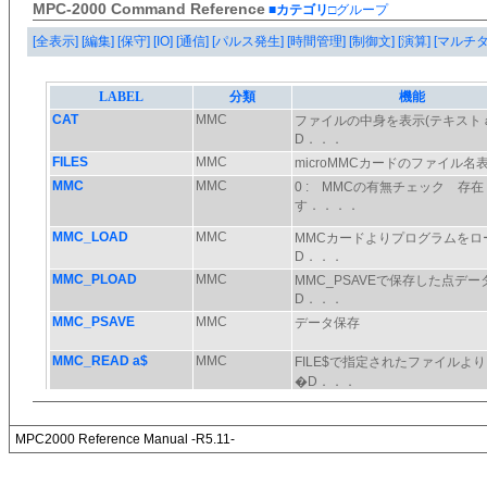
MPC-2000 Command Reference
■カテゴリ
□グループ
[全表示]
[編集]
[保守]
[IO]
[通信]
[パルス発生]
[時間管理]
[制御文]
[演算]
[マルチ
MPC2000 Reference Manual -R5.11-