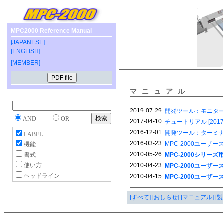
MPC2000 Reference Manual
[JAPANESE]
[ENGLISH]
[MEMBER]
マニュアル
AND
OR
LABEL
機能
書式
使い方
ヘッドライン
[すべて]
[おしらせ]
[マニュアル]
[