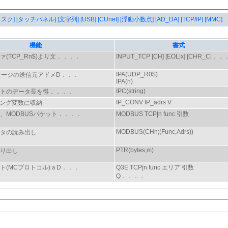
タスク]
[タッチパネル]
[文字列]
[USB]
[CUnet]
[浮動小数点]
[AD_DA]
[TCP/IP]
[MMC]