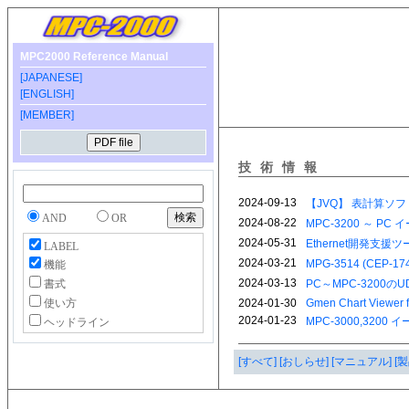
MPC2000 Reference Manual
[JAPANESE]
[ENGLISH]
[MEMBER]
技術情報
AND
OR
LABEL
機能
書式
使い方
ヘッドライン
[すべて]
[おしらせ]
[マニュアル]
[