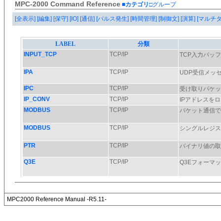
MPC-2000 Command Reference
■カテゴリ
□グループ
[全表示]
[編集]
[保守]
[IO]
[通信]
[パルス発生]
[時間管理]
[制御文]
[演算]
[マルチ
MPC2000 Reference Manual -R5.11-