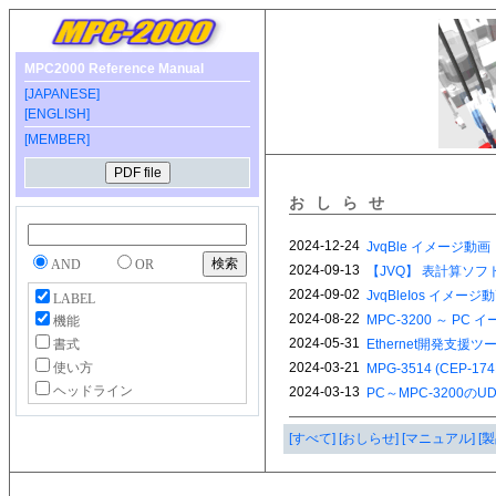
MPC2000 Reference Manual
[JAPANESE]
[ENGLISH]
[MEMBER]
おしらせ
AND
OR
LABEL
機能
書式
使い方
ヘッドライン
[すべて]
[おしらせ]
[マニュアル]
[