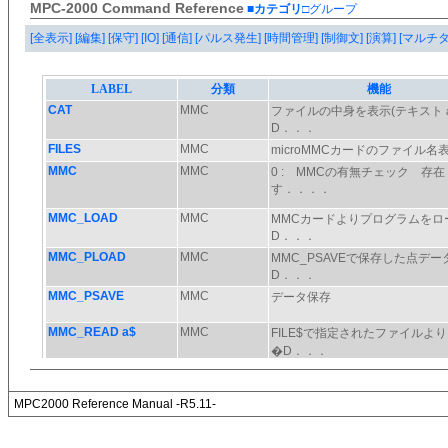
MPC-2000 Command Reference
■カテゴリ
□グループ
[全表示]
[編集]
[保守]
[IO]
[通信]
[パルス発生]
[時間管理]
[制御文]
[演算]
[マルチ
MPC2000 Reference Manual -R5.11-