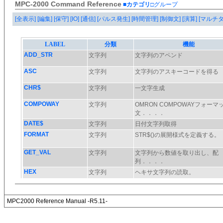
MPC-2000 Command Reference
■カテゴリ
□グループ
[全表示]
[編集]
[保守]
[IO]
[通信]
[パルス発生]
[時間管理]
[制御文]
[演算]
[マルチ
MPC2000 Reference Manual -R5.11-