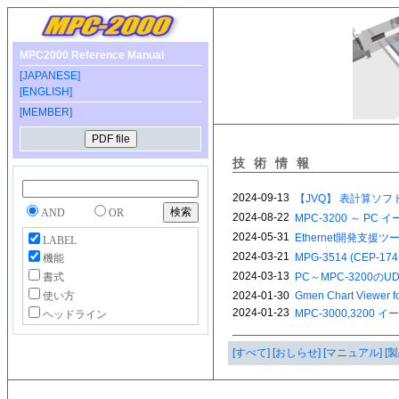
MPC2000 Reference Manual
[JAPANESE]
[ENGLISH]
[MEMBER]
技術情報
AND
OR
LABEL
機能
書式
使い方
ヘッドライン
[すべて]
[おしらせ]
[マニュアル]
[