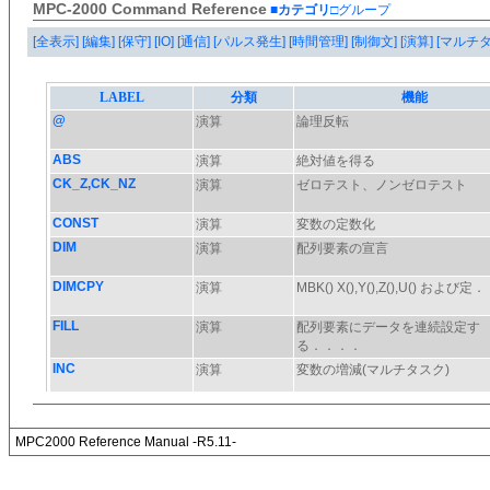
MPC-2000 Command Reference
■カテゴリ
□グループ
[全表示]
[編集]
[保守]
[IO]
[通信]
[パルス発生]
[時間管理]
[制御文]
[演算]
[マルチ
MPC2000 Reference Manual -R5.11-