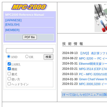
MPC2000 Reference Manual
[JAPANESE]
[ENGLISH]
[MEMBER]
技術情報
AND
OR
LABEL
機能
書式
使い方
ヘッドライン
[すべて]
[おしらせ]
[マニュアル]
[