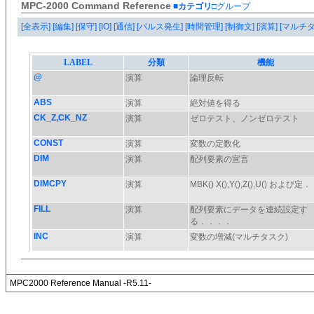
MPC-2000 Command Reference
■カテゴリ
□グループ
[全表示]
[編集]
[保守]
[IO]
[通信]
[パルス発生]
[時間管理]
[制御文]
[演算]
[マルチ
MPC2000 Reference Manual -R5.11-