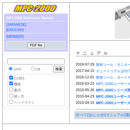
MPC2000 Reference Manual
[JAPANESE]
[ENGLISH]
[MEMBER]
マニュアル
AND
OR
LABEL
機能
書式
使い方
ヘッドライン
[すべて]
[おしらせ]
[マニュアル]
[