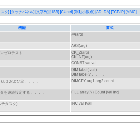
タスク]
[タッチパネル]
[文字列]
[USB]
[CUnet]
[浮動小数点]
[AD_DA]
[TCP/IP]
[MMC]