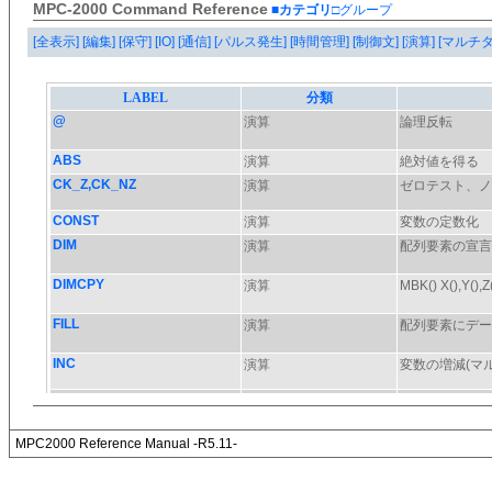
MPC-2000 Command Reference
■カテゴリ
□グループ
[全表示]
[編集]
[保守]
[IO]
[通信]
[パルス発生]
[時間管理]
[制御文]
[演算]
[マルチ
MPC2000 Reference Manual -R5.11-