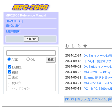
MPC2000 Reference Manual
[JAPANESE]
[ENGLISH]
[MEMBER]
おしらせ
AND
OR
LABEL
機能
書式
使い方
ヘッドライン
[すべて]
[おしらせ]
[マニュアル]
[