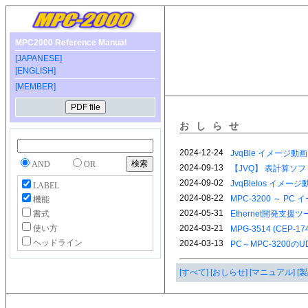
MPC2000 Reference Manual
[JAPANESE]
[ENGLISH]
[MEMBER]
おしらせ
AND
OR
LABEL
機能
書式
使い方
ヘッドライン
[すべて]
[おしらせ]
[マニュアル]
[