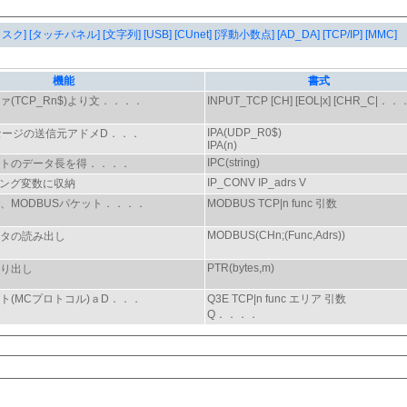
タスク]
[タッチパネル]
[文字列]
[USB]
[CUnet]
[浮動小数点]
[AD_DA]
[TCP/IP]
[MMC]