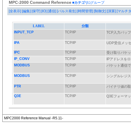
MPC-2000 Command Reference
■カテゴリ
□グループ
[全表示]
[編集]
[保守]
[IO]
[通信]
[パルス発生]
[時間管理]
[制御文]
[演算]
[マルチ
MPC2000 Reference Manual -R5.11-