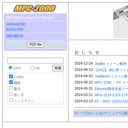
MPC2000 Reference Manual
[JAPANESE]
[ENGLISH]
[MEMBER]
おしらせ
AND
OR
LABEL
機能
書式
使い方
ヘッドライン
[すべて]
[おしらせ]
[マニュアル]
[