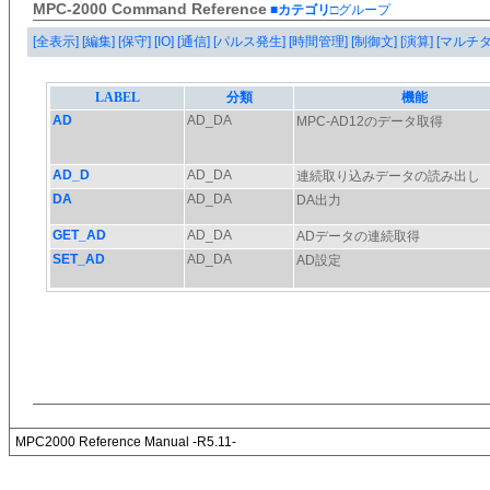
MPC-2000 Command Reference
■カテゴリ
□グループ
[全表示]
[編集]
[保守]
[IO]
[通信]
[パルス発生]
[時間管理]
[制御文]
[演算]
[マルチ
MPC2000 Reference Manual -R5.11-