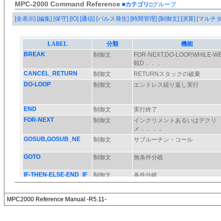
MPC-2000 Command Reference
■カテゴリ
□グループ
[全表示]
[編集]
[保守]
[IO]
[通信]
[パルス発生]
[時間管理]
[制御文]
[演算]
[マルチ
MPC2000 Reference Manual -R5.11-