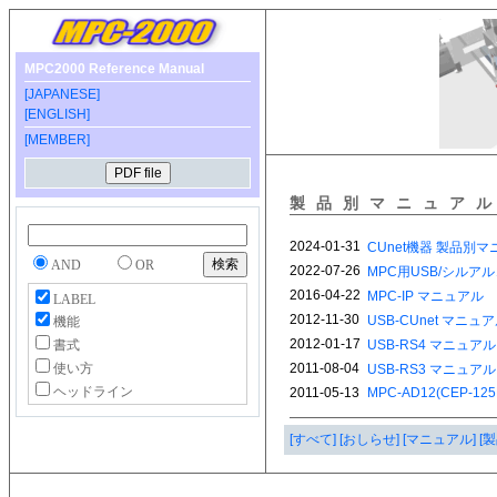
MPC2000 Reference Manual
[JAPANESE]
[ENGLISH]
[MEMBER]
製品別マニュア
AND
OR
LABEL
機能
書式
使い方
ヘッドライン
[すべて]
[おしらせ]
[マニュアル]
[