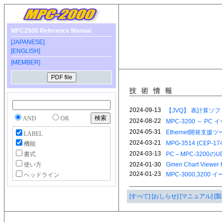
MPC2000 Reference Manual
[JAPANESE]
[ENGLISH]
[MEMBER]
技術情報
AND
OR
LABEL
機能
書式
使い方
ヘッドライン
[すべて]
[おしらせ]
[マニュアル]
[