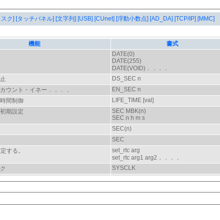
タスク]
[タッチパネル]
[文字列]
[USB]
[CUnet]
[浮動小数点]
[AD_DA]
[TCP/IP]
[MMC]