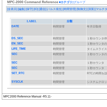
MPC-2000 Command Reference
■カテゴリ
□グループ
[全表示]
[編集]
[保守]
[IO]
[通信]
[パルス発生]
[時間管理]
[制御文]
[演算]
[マルチ
MPC2000 Reference Manual -R5.11-