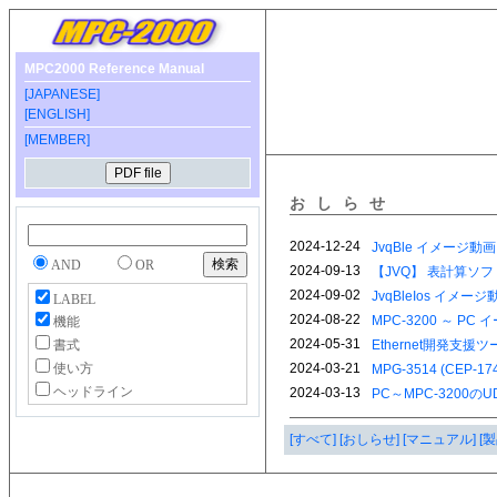
MPC2000 Reference Manual
[JAPANESE]
[ENGLISH]
[MEMBER]
おしらせ
AND
OR
LABEL
機能
書式
使い方
ヘッドライン
[すべて]
[おしらせ]
[マニュアル]
[