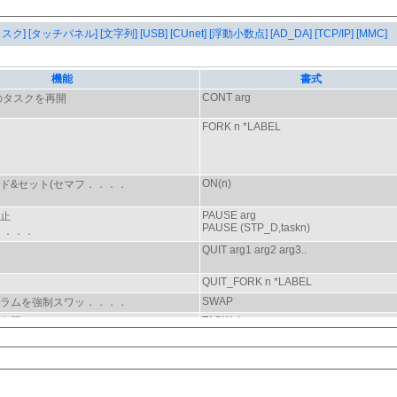
タスク]
[タッチパネル]
[文字列]
[USB]
[CUnet]
[浮動小数点]
[AD_DA]
[TCP/IP]
[MMC]