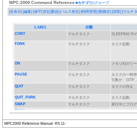
MPC-2000 Command Reference
■カテゴリ
□グループ
[全表示]
[編集]
[保守]
[IO]
[通信]
[パルス発生]
[時間管理]
[制御文]
[演算]
[マルチ
MPC2000 Reference Manual -R5.11-