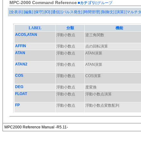
MPC-2000 Command Reference
■カテゴリ
□グループ
[全表示]
[編集]
[保守]
[IO]
[通信]
[パルス発生]
[時間管理]
[制御文]
[演算]
[マルチ
MPC2000 Reference Manual -R5.11-