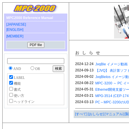
MPC2000 Reference Manual
[JAPANESE]
[ENGLISH]
[MEMBER]
おしらせ
AND
OR
LABEL
機能
書式
使い方
ヘッドライン
[すべて]
[おしらせ]
[マニュアル]
[