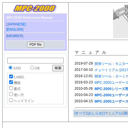
MPC2000 Reference Manual
[JAPANESE]
[ENGLISH]
[MEMBER]
マニュアル
AND
OR
LABEL
機能
書式
使い方
ヘッドライン
[すべて]
[おしらせ]
[マニュアル]
[