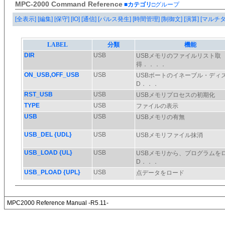
MPC-2000 Command Reference
■カテゴリ
□グループ
[全表示]
[編集]
[保守]
[IO]
[通信]
[パルス発生]
[時間管理]
[制御文]
[演算]
[マルチ
MPC2000 Reference Manual -R5.11-