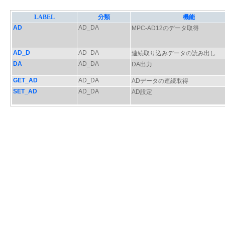
LABEL
分類
機能
AD
AD_DA
MPC-AD12のデータ取得
AD_D
AD_DA
連続取り込みデータの読み出し
DA
AD_DA
DA出力
GET_AD
AD_DA
ADデータの連続取得
SET_AD
AD_DA
AD設定