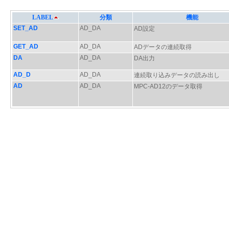
LABEL
分類
機能
SET_AD
AD_DA
AD設定
GET_AD
AD_DA
ADデータの連続取得
DA
AD_DA
DA出力
AD_D
AD_DA
連続取り込みデータの読み出し
AD
AD_DA
MPC-AD12のデータ取得