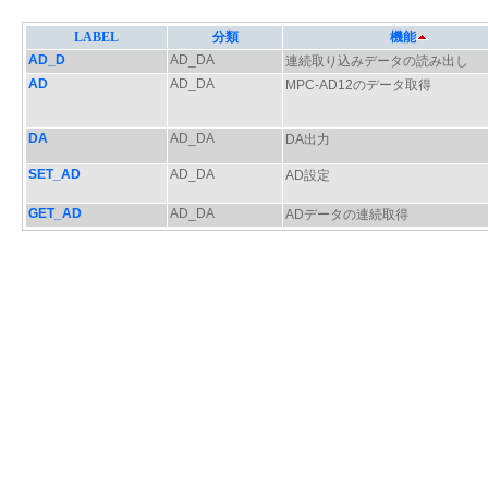
LABEL
分類
機能
AD_D
AD_DA
連続取り込みデータの読み出し
AD
AD_DA
MPC-AD12のデータ取得
DA
AD_DA
DA出力
SET_AD
AD_DA
AD設定
GET_AD
AD_DA
ADデータの連続取得