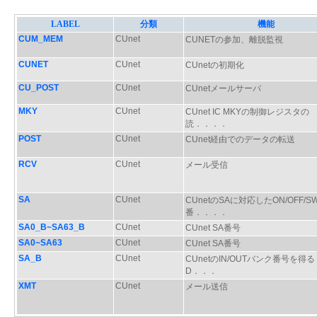
LABEL
分類
機能
CUM_MEM
CUnet
CUNETの参加、離脱監視
CUNET
CUnet
CUnetの初期化
CU_POST
CUnet
CUnetメールサーバ
MKY
CUnet
CUnet IC MKYの制御レジスタの
読．．．．
POST
CUnet
CUnet経由でのデータの転送
RCV
CUnet
メール受信
SA
CUnet
CUnetのSAに対応したON/OFF/S
番．．．．
SA0_B~SA63_B
CUnet
CUnet SA番号
SA0~SA63
CUnet
CUnet SA番号
SA_B
CUnet
CUnetのIN/OUTバンク番号を得る
D．．．
XMT
CUnet
メール送信