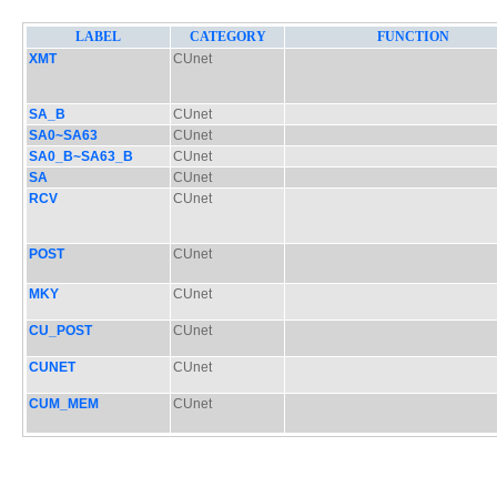
LABEL
CATEGORY
FUNCTION
XMT
CUnet
SA_B
CUnet
SA0~SA63
CUnet
SA0_B~SA63_B
CUnet
SA
CUnet
RCV
CUnet
POST
CUnet
MKY
CUnet
CU_POST
CUnet
CUNET
CUnet
CUM_MEM
CUnet