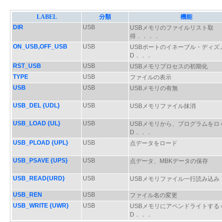
LABEL
分類
機能
DIR
USB
USBメモリのファイルリスト取
得．．．．
ON_USB,OFF_USB
USB
USBボートのイネーブル・ディズ
D．．．
RST_USB
USB
USBメモリプロセスの初期化
TYPE
USB
ファイルの表示
USB
USB
USBメモリの有無
USB_DEL {UDL}
USB
USBメモリファイル抹消
USB_LOAD {UL}
USB
USBメモリから、プログラムをロ
D．．．
USB_PLOAD {UPL}
USB
点データをロード
USB_PSAVE {UPS}
USB
点データ、MBKデータの保存
USB_READ{URD}
USB
USBメモリファイル一行読み込み
USB_REN
USB
ファイル名の変更
USB_WRITE {UWR}
USB
USBメモリにアペンドライトする
D．．．