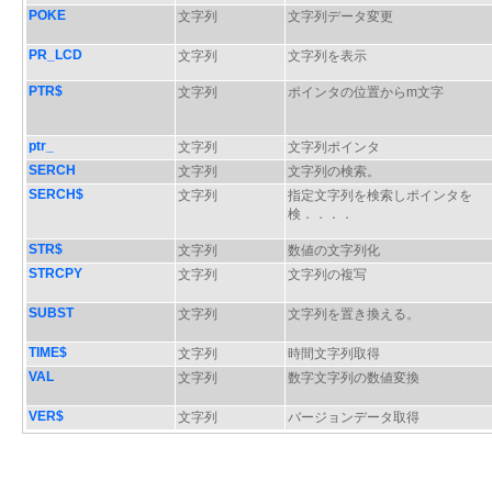
POKE
文字列
文字列データ変更
PR_LCD
文字列
文字列を表示
PTR$
文字列
ポインタの位置からm文字
ptr_
文字列
文字列ポインタ
SERCH
文字列
文字列の検索。
SERCH$
文字列
指定文字列を検索しポインタを
検．．．．
STR$
文字列
数値の文字列化
STRCPY
文字列
文字列の複写
SUBST
文字列
文字列を置き換える。
TIME$
文字列
時間文字列取得
VAL
文字列
数字文字列の数値変換
VER$
文字列
バージョンデータ取得