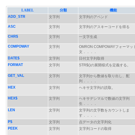
LABEL
分類
機能
ADD_STR
文字列
文字列のアペンド
ASC
文字列
文字列のアスキーコードを得る
CHR$
文字列
一文字生成
COMPOWAY
文字列
OMRON COMPOWAYフォーマッ
文．．．．
DATE$
文字列
日付文字列取得
FORMAT
文字列
STR$()の展開様式を定義する。
GET_VAL
文字列
文字列から数値を取り出し、配
列．．．．
HEX
文字列
ヘキサ文字列の読取。
HEX$
文字列
ヘキサデシマルで数値の文字列
生．．．．
LEN
文字列
文字列の文字数をカウントしま
す．．．．
P$
文字列
点データの文字列化
PEEK
文字列
文字列コードの取得