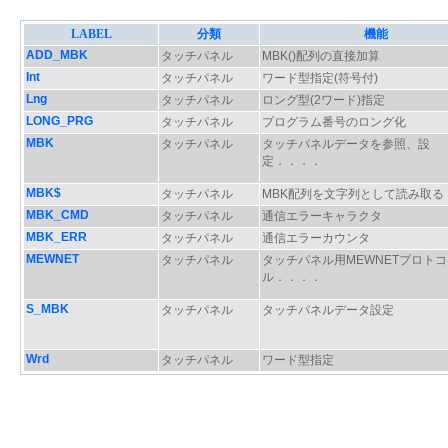
LABEL
分類
機能
ADD_MBK
タッチパネル
MBK()配列の直接加算
Int
タッチパネル
ワード型指定(符号付)
Lng
タッチパネル
ロング型(2ワード)指定
LONG_PRG
タッチパネル
プログラム番号のロング化
MBK
タッチパネル
タッチパネルデータを参照、設
定．．．．
MBK$
タッチパネル
MBK配列を文字列として読み取る
MBK_CMD
タッチパネル
通信エラーキャラクタ
MBK_ERR
タッチパネル
通信エラーカウンタ
MEWNET
タッチパネル
タッチパネル用MEWNETプロトコ
ル．．．．
S_MBK
タッチパネル
タッチパネルデータ設定
Wrd
タッチパネル
ワード型指定