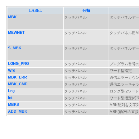
LABEL
分類
MBK
タッチパネル
タッチパネルデ
MEWNET
タッチパネル
タッチパネル用M
S_MBK
タッチパネル
タッチパネルデ
LONG_PRG
タッチパネル
プログラム番号
Wrd
タッチパネル
ワード型指定
MBK_ERR
タッチパネル
通信エラーカウ
MBK_CMD
タッチパネル
通信エラーキャ
Lng
タッチパネル
ロング型(2ワード
Int
タッチパネル
ワード型指定(符号
MBK$
タッチパネル
MBK配列を文字
ADD_MBK
タッチパネル
MBK()配列の直