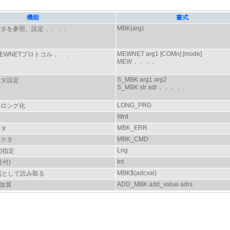
機能
書式
MBK(arg)
ータを参照、設定．．．．
MEWNET arg1 [COMn] [mode]
EWNETプロトコル．．．．
MEW．．．．
S_MBK arg1 arg2
ータ設定
S_MBK str adr．．．．
LONG_PRG
のロング化
Wrd
MBK_ERR
ンタ
MBK_CMD
ラクタ
Lng
)指定
Int
付)
MBK$(adr,val)
列として読み取る
ADD_MBK add_value adrs
接加算