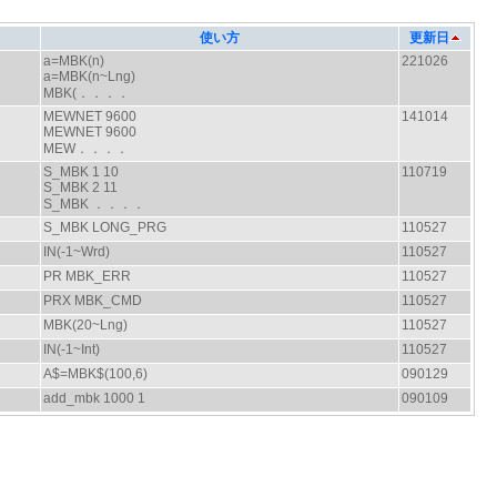
使い方
更新日
a=MBK(n)
221026
a=MBK(n~Lng)
MBK(．．．．
MEWNET 9600
141014
MEWNET 9600
MEW．．．．
S_MBK 1 10
110719
S_MBK 2 11
S_MBK ．．．．
S_MBK LONG_PRG
110527
IN(-1~Wrd)
110527
PR MBK_ERR
110527
PRX MBK_CMD
110527
MBK(20~Lng)
110527
IN(-1~Int)
110527
A$=MBK$(100,6)
090129
add_mbk 1000 1
090109