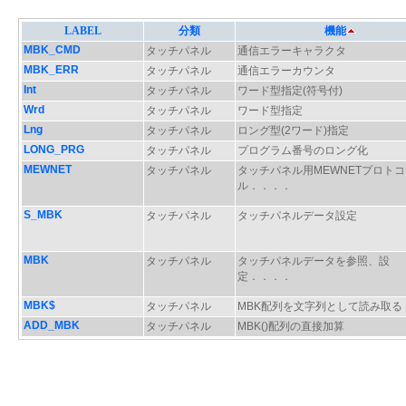
LABEL
分類
機能
MBK_CMD
タッチパネル
通信エラーキャラクタ
MBK_ERR
タッチパネル
通信エラーカウンタ
Int
タッチパネル
ワード型指定(符号付)
Wrd
タッチパネル
ワード型指定
Lng
タッチパネル
ロング型(2ワード)指定
LONG_PRG
タッチパネル
プログラム番号のロング化
MEWNET
タッチパネル
タッチパネル用MEWNETプロトコ
ル．．．．
S_MBK
タッチパネル
タッチパネルデータ設定
MBK
タッチパネル
タッチパネルデータを参照、設
定．．．．
MBK$
タッチパネル
MBK配列を文字列として読み取る
ADD_MBK
タッチパネル
MBK()配列の直接加算